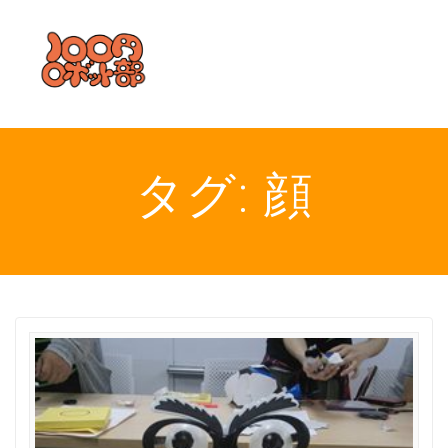
コ
ン
テ
ン
ツ
へ
ス
キ
タグ:
顔
ッ
プ