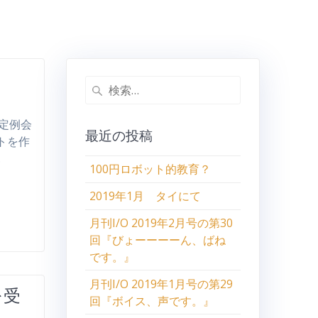
検
索:
 定例会
最近の投稿
トを作
…
100円ロボット的教育？
2019年1月 タイにて
月刊I/O 2019年2月号の第30
回『びょーーーーん、ばね
です。』
月刊I/O 2019年1月号の第29
を受
回『ボイス、声です。』