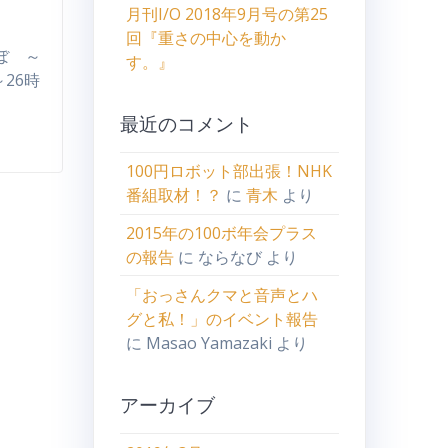
月刊I/O 2018年9月号の第25
回『重さの中心を動か
ぼ ～
す。』
～26時
最近のコメント
100円ロボット部出張！NHK
番組取材！？
に
青木
より
2015年の100ボ年会プラス
の報告
に
ならなび
より
「おっさんクマと音声とハ
グと私！」のイベント報告
に
Masao Yamazaki
より
アーカイブ