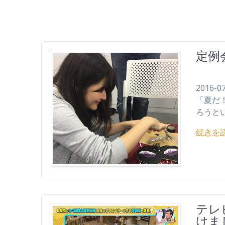
定例
2016
「夏だ
ろうと
続きを
テレ
けま