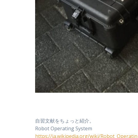
自習文献をちょっと紹介。
Robot Operating System
https://ja.wikipedia.org/wiki/Robot_Operati