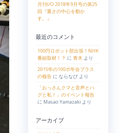
月刊I/O 2018年9月号の第25
回『重さの中心を動か
す。』
最近のコメント
100円ロボット部出張！NHK
番組取材！？
に
青木
より
2015年の100ボ年会プラス
の報告
に
ならなび
より
「おっさんクマと音声とハ
グと私！」のイベント報告
に
Masao Yamazaki
より
アーカイブ