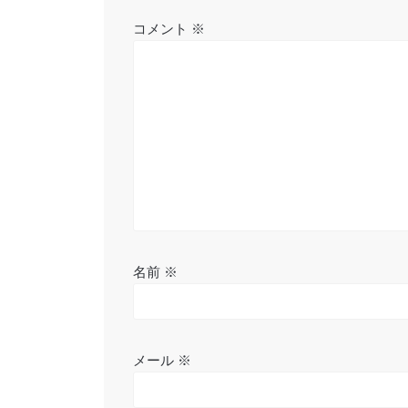
ー
コメント
※
シ
ョ
ン
名前
※
メール
※