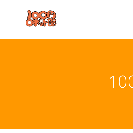
コ
ン
テ
ン
ツ
へ
ス
キ
ッ
プ
1