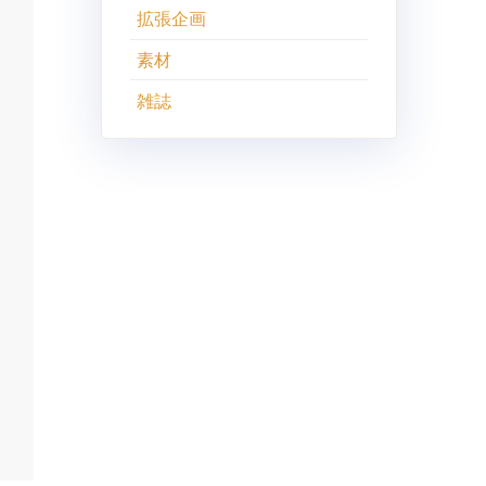
拡張企画
素材
雑誌