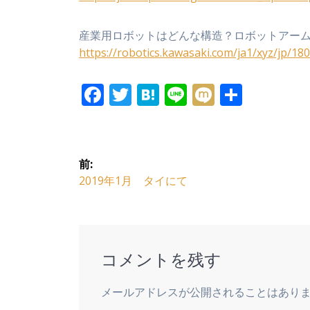
産業用ロボットはどんな構造？ロボットアー
https://robotics.kawasaki.com/ja1/xyz/jp/18
F
T
H
Li
M
共
ac
w
at
n
ix
有
e
itt
e
e
i
投
b
er
n
前:
o
a
稿
前
2019年1月 タイにて
の
o
ナ
投
k
稿:
ビ
コメントを残す
ゲ
メールアドレスが公開されることはあり