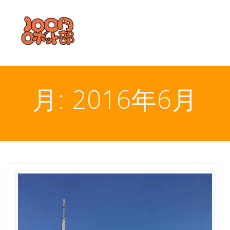
コ
ン
テ
ン
ツ
へ
ス
キ
月:
2016年6月
ッ
プ