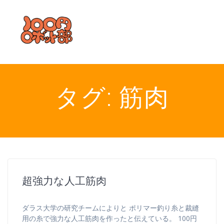
コ
ン
テ
ン
ツ
へ
ス
キ
タグ:
筋肉
ッ
プ
超強力な人工筋肉
ダラス大学の研究チームによりと ポリマー釣り糸と裁縫
用の糸で強力な人工筋肉を作ったと伝えている。 100円