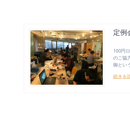
定例会
100円ロ
のご協
御とい
続きを