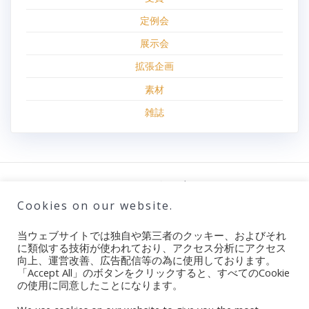
定例会
展示会
拡張企画
素材
雑誌
100円ロボット部
© 2026年 100円ロボット部.
Cookies on our website.
当ウェブサイトでは独自や第三者のクッキー、およびそれ
に類似する技術が使われており、アクセス分析にアクセス
ブログ
向上、運営改善、広告配信等の為に使用しております。
「Accept All」のボタンをクリックすると、すべてのCookie
100円ロボット部とは
の使用に同意したことになります。
ご支援・ご協力