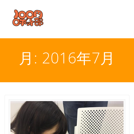
コ
ン
テ
ン
ツ
へ
ス
キ
月:
2016年7月
ッ
プ